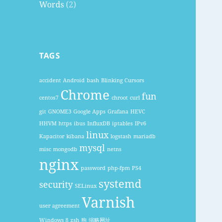
Words
(2)
TAGS
accident
Android
bash
Blinking Cursors
Chrome
fun
centos7
chroot
curl
git
GNOME3
Google Apps
Grafana
HEVC
HHVM
https
ibus
InfluxDB
iptables
IPv6
linux
Kapacitor
kibana
logstash
mariadb
mysql
misc
mongodb
netns
nginx
password
php-fpm
PS4
systemd
security
SELinux
Varnish
user agreement
Windows 8
zsh
狗
缩略网址