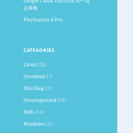
Google Cloud Platform 的一点
点体验
PlayStation 4 Pro
CATEGORIES
Linux
(20)
Sysadmin
(7)
This blog
(2)
Uncategorized
(31)
Web
(14)
Windows
(5)