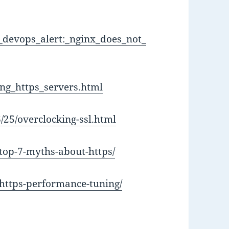
d_devops_alert:_nginx_does_not_
ring_https_servers.html
/25/overclocking-ssl.html
/top-7-myths-about-https/
/https-performance-tuning/