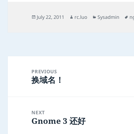
Posted
Author
Categories
T
July 22, 2011
rc.luo
Sysadmin
n
on
Post
navigation
PREVIOUS
换域名！
Previous
post:
NEXT
Gnome 3 还好
Next
post: