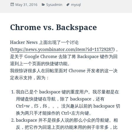
Posted
Categories
Tags
May 31, 2016
Sysadmin
mysql
on
Chrome vs. Backspace
Hacker News 上面出现了一个讨论
(
https://news.ycombinator.com/item?id=11729287
)，
是关于 Google Chrome 去除了将 Backspace 键作为回
退到上一个页面的快捷键功能。
我很惊讶很多人在回帖里面对 Chrome 开发者的这一决
定表示支持，因为：
我自己是个 backspace 键的重度用户。我尽量都是在
用键盘快捷键在导航，除了 backspace，还有
Ctrl+w，f5，f6 。。。没兴趣从以前的 backspace 切
换为两只手才能操作的 Ctrl+左方向键。
backspace 并不是很多人说的那么小众的导航键。相
反，把它作为回退上页的功能来用的例子非常多，比