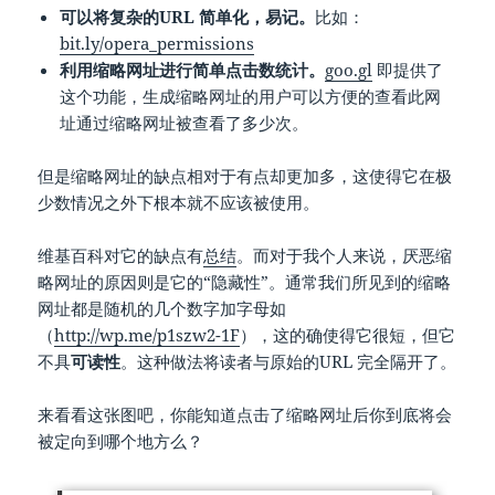
可以将复杂的URL 简单化，易记。
比如：
bit.ly/opera_permissions
利用缩略网址进行简单点击数统计。
goo.gl
即提供了
这个功能，生成缩略网址的用户可以方便的查看此网
址通过缩略网址被查看了多少次。
但是缩略网址的缺点相对于有点却更加多，这使得它在极
少数情况之外下根本就不应该被使用。
维基百科对它的缺点有
总结
。而对于我个人来说，厌恶缩
略网址的原因则是它的“隐藏性”。通常我们所见到的缩略
网址都是随机的几个数字加字母如
（
http://wp.me/p1szw2-1F
），这的确使得它很短，但它
不具
可读性
。这种做法将读者与原始的URL 完全隔开了。
来看看这张图吧，你能知道点击了缩略网址后你到底将会
被定向到哪个地方么？