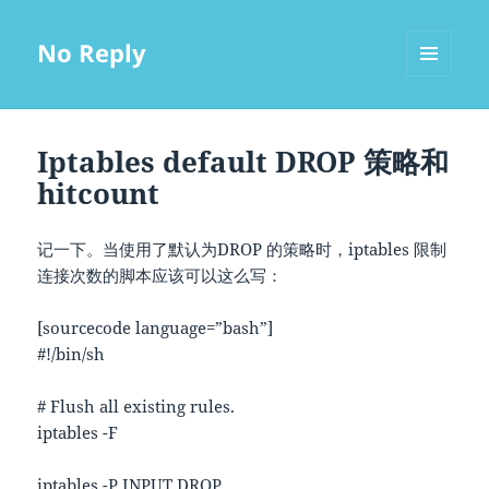
No Reply
MENU
AND
WIDGETS
Iptables default DROP 策略和
hitcount
记一下。当使用了默认为DROP 的策略时，iptables 限制
连接次数的脚本应该可以这么写：
[sourcecode language=”bash”]
#!/bin/sh
# Flush all existing rules.
iptables -F
iptables -P INPUT DROP